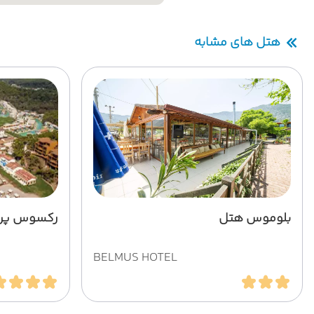
هتل های مشابه
بلوموس هتل
رکسوس پری
BELMUS HOTEL