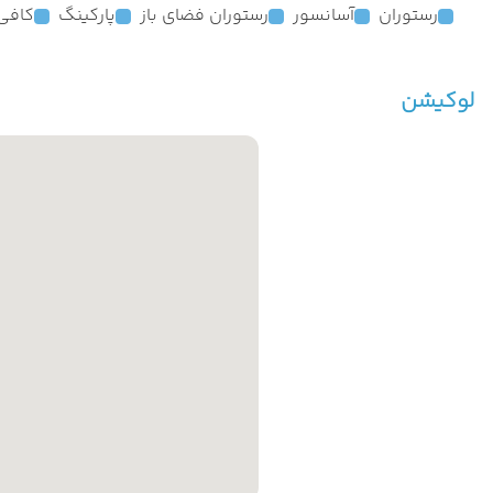
رستوران
آسانسور
رستوران فضای باز
پارکینگ
کافی
لوکیشن