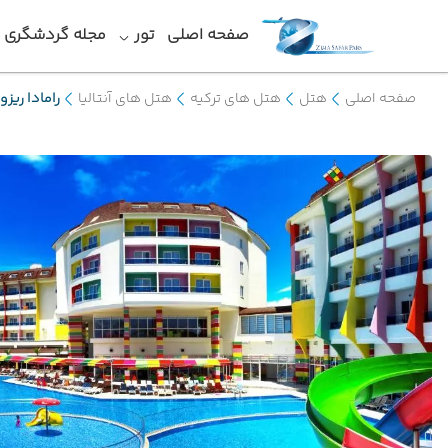
صفحه اصلی
تور
مجله گردشگری
صفحه اصلی
هتل
هتل های ترکیه
هتل های آنتالیا
رامادا ریزور