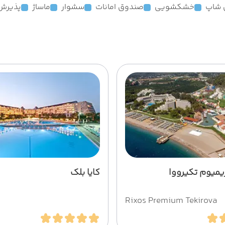
 شاپ
خشکشویی
صندوق امانات
سشوار
ماساژ
پذیرش 24 ساع
میوم تکیرووا
کایا بلک
Rixos Premium Tekirova