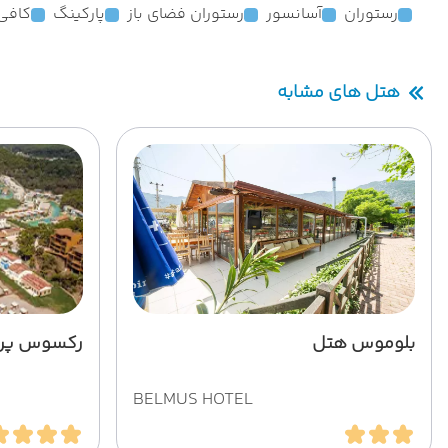
رستوران
آسانسور
رستوران فضای باز
پارکینگ
کافی
هتل های مشابه
بلوموس هتل
رکسوس پری
BELMUS HOTEL