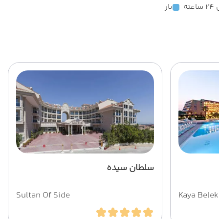
ته
بار
سلطان سیده
Sultan Of Side
Kaya Belek