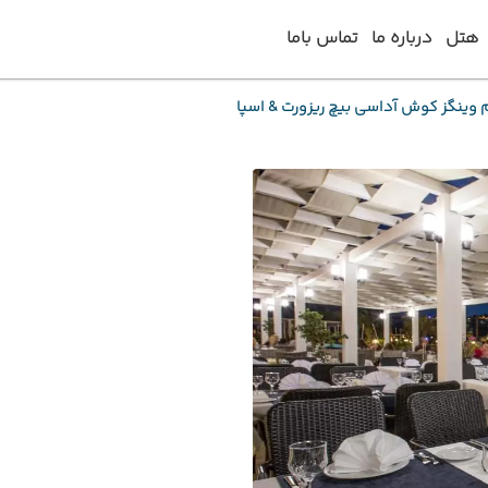
هتل
درباره ما
تماس باما
م وینگز کوش آداسی بیچ ریزورت & اسپا