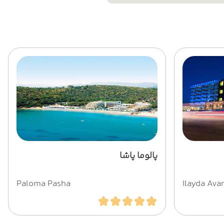
پالوما پاشا
Paloma Pasha
Ilayda Ava