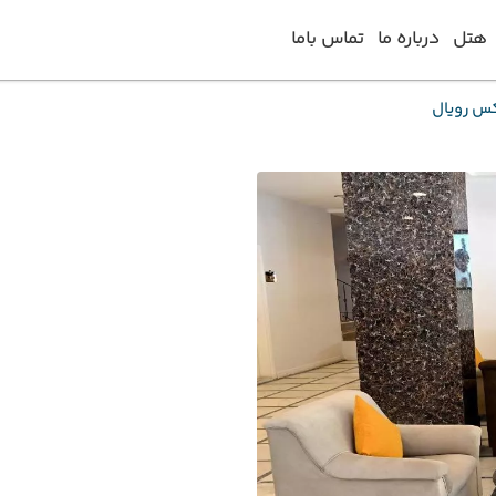
هتل
درباره ما
تماس باما
س رویال