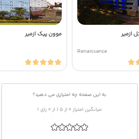
 ازمیر
موون پیک ازمیر
Renaissance
به این صفحه چه امتیازی می دهید؟
میانگین امتیاز 0 از 5 ( از 0 رای )