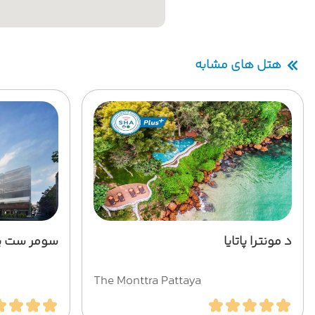
هتل های مشابه
د مونترا پاتایا
سومر ست پات
The Monttra Pattaya