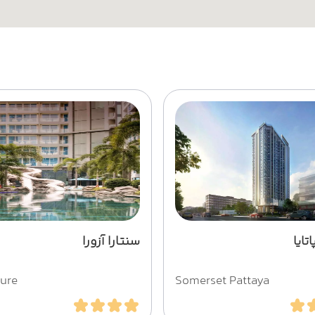
ایا
سنتارا آزورا
zure
Somerset Pattaya