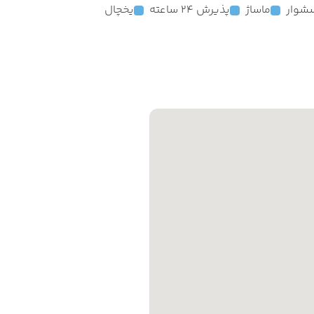
شوار
ماساژ
پذیرش 24 ساعته
یخچال