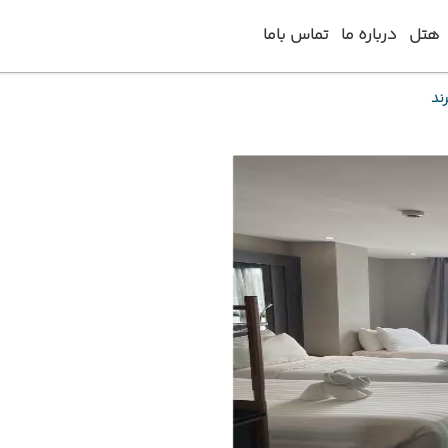
هتل
درباره ما
تماس باما
ند