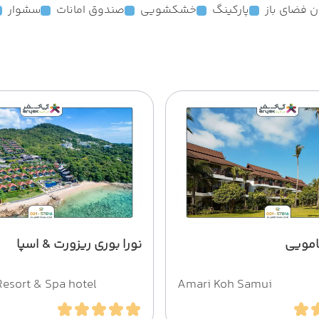
ن فضای باز
پارکینگ
خشکشویی
صندوق امانات
سشوار
امویی
نورا بوری ریزورت & اسپا
Resort & Spa hotel
Amari Koh Samui