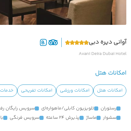
آوانی دیره دبی
Avani Deira Dubai Hotel
امکانات هتل
امکانات هتل
امکانات ورزشی
امکانات تفریحی
خدمات ا
رستوران
تلویزیون کابلی/ماهواره‌ای
سرویس رایگان رفت
سشوار
ماساژ
پذیرش 24 ساعته
سرویس فرنگی
بار