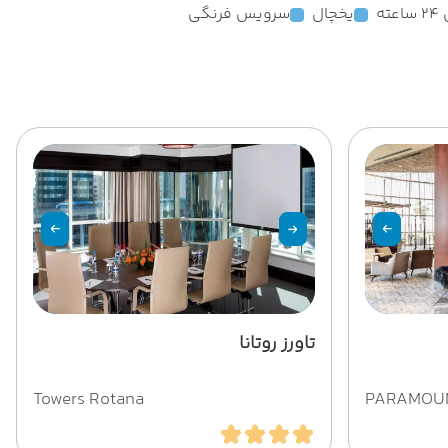
ته
یخچال
سرویس فرنگی
تاورز روتانا
Towers Rotana
PARAMOUN