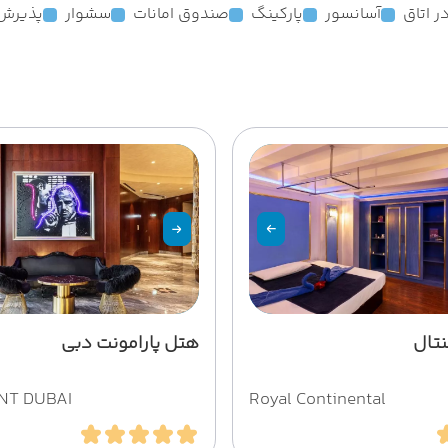
آسانسور
پارکینگ
صندوق امانات
سشوار
پذیرش 24 ساع
نتال
هتل پارامونت دبی
T DUBAI
Royal Continental