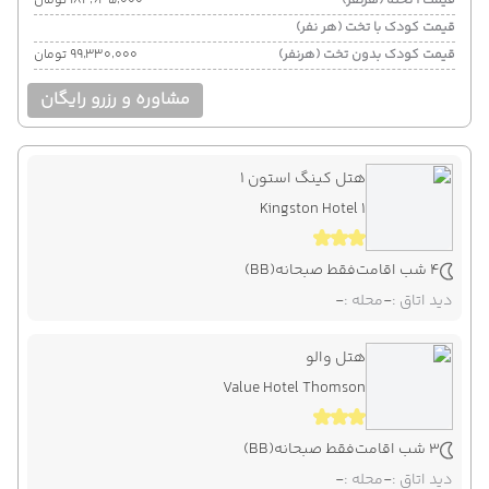
قیمت 1 تخته (هرنفر)
۱۸۴٬۶۳۵٬۰۰۰ تومان
قیمت کودک با تخت (هر نفر)
قیمت کودک بدون تخت (هرنفر)
۹۹٬۳۳۰٬۰۰۰ تومان
مشاوره و رزرو رایگان
هتل کینگ استون 1
Kingston Hotel 1
4 شب اقامت
فقط صبحانه
(BB)
دید اتاق :
-
محله :
-
هتل والو
Value Hotel Thomson
3 شب اقامت
فقط صبحانه
(BB)
دید اتاق :
-
محله :
-