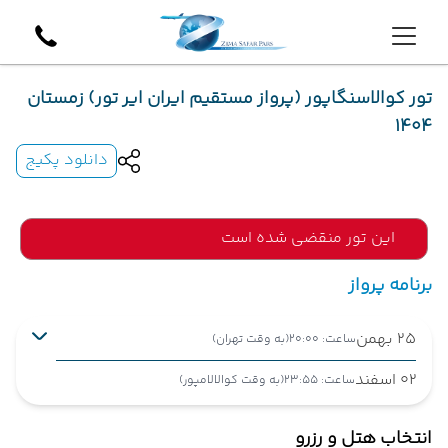
تور کوالاسنگاپور (پرواز مستقیم ایران ایر تور) زمستان
1404
دانلود پکیج
این تور منقضی شده است
برنامه پرواز
25 بهمن
ساعت: 20:00
(به وقت تهران)
02 اسفند
ساعت: 23:55
(به وقت کوالالامپور)
تهران ,
فرودگاه بین‌المللی امام خمینی IKA
انتخاب هتل و رزرو