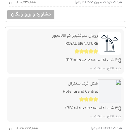
قیمت کودک بدون تخت (هرنفر)
۹۶٬۵۲۵٬۰۰۰ تومان
مشاوره و رزرو رایگان
رویال سیگنیچر کوالالامپور
ROYAL SIGNATURE
4 شب اقامت
فقط صبحانه
(BB)
دید اتاق :
-
محله :
-
هتل گرند سنترال
Hotel Grand Central
3 شب اقامت
فقط صبحانه
(BB)
دید اتاق :
-
محله :
-
قیمت 2 تخته (هرنفر)
۱۷۰٬۷۷۵٬۰۰۰ تومان