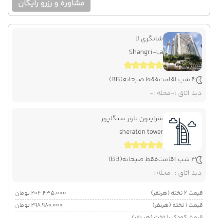
مشاوره و رزرو رایگان
شانگری لا
Shangri-La
4 شب اقامت
فقط صبحانه
(BB)
دید اتاق :
-
محله :
-
شرایتون تاور سنگاپور
sheraton tower
3 شب اقامت
فقط صبحانه
(BB)
دید اتاق :
-
محله :
-
قیمت 2 تخته (هرنفر)
۲۰۴٬۴۳۵٬۰۰۰ تومان
قیمت 1 تخته (هرنفر)
۲۹۸٬۹۸۰٬۰۰۰ تومان
قیمت کودک با تخت (هر نفر)