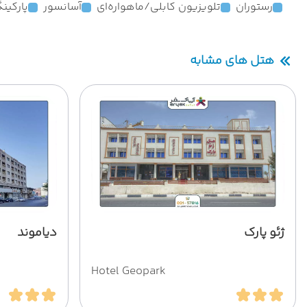
رستوران
تلویزیون کابلی/ماهواره‌ای
آسانسور
پارکین
هتل های مشابه
ژئو پارک
دیاموند
Hotel Geopark