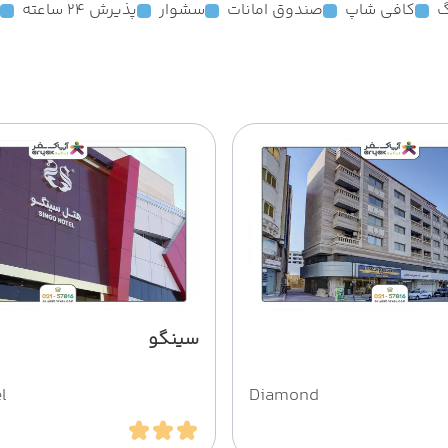
گ
کافی شاپ
صندوق امانات
سشوار
پذیرش 24 ساعته
سینگو
l
Diamond