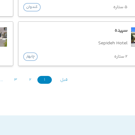
5 ستاره
کندوان
سپیده
Sepideh Hotel
2 ستاره
چابهار
قبل
1
2
3