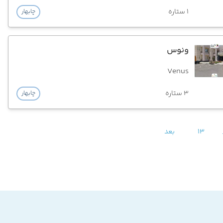
1 ستاره
چابهار
ونوس
Venus
3 ستاره
چابهار
13
بعد