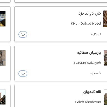
خان دوحد یزد
KHan Dohad Hotel
1 ستاره
یزد
پارسیان صفائیه
Parsian Safaiyeh
5 ستاره
یزد
لاله کندوان
Laleh Kandovan