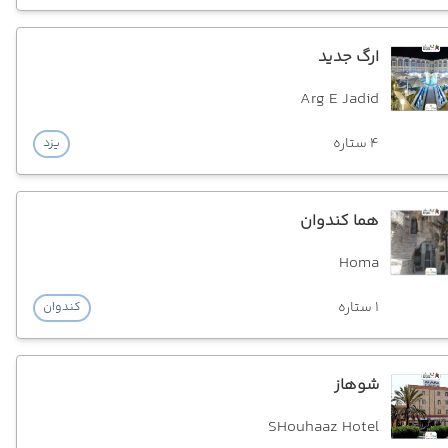
ارگ جدید
Arg E Jadid
4 ستاره
یزد
هما کندوان
Homa
1 ستاره
کندوان
شوهاز
SHouhaaz Hotel