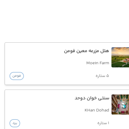
هتل مزرعه معین فومن
Moein Farm
5 ستاره
فومن
سنتی خوان دوحد
KHan Dohad
1 ستاره
یزد