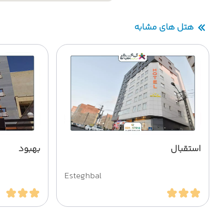
هتل های مشابه
استقبال
بهبود
Esteghbal