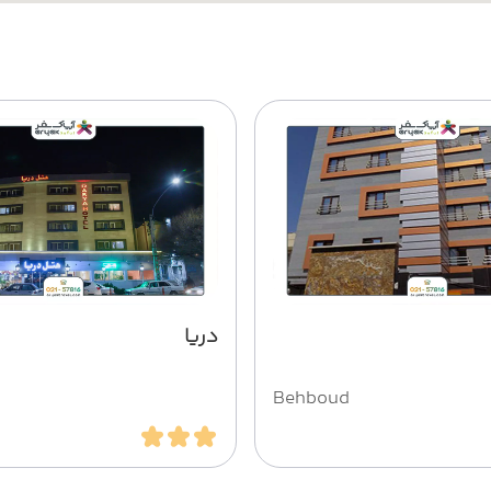
دریا
Behboud