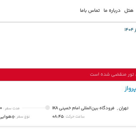
هتل
درباره ما
تماس باما
 تور منقضی شده است
رواز
تهران ,
فرودگاه بین‌المللی امام خمینی IKA
00
مدت سفر :
08:45
هوایی
ساعت حرکت :
نوع سفر :