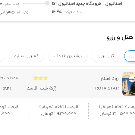
استانبول ,
فرودگاه جدید استانبول IST
00
مدت سفر :
12:45
هوایی
ساعت حرکت :
نوع سفر :
هتل و رزرو
رین
گران ترین
بیشترین خدمات
کمترین ستاره
روتا استار
فقط صبحان
ROTA STAR
5 شب اقامت
(BB)
 تخته (هرنفر)
قیمت 1 تخته (هرنفر)
قیمت کودک
۲۳٬۵۰۰٬۰ تومان
۲۹٬۲۰۰٬۰۰۰ تومان
۳۵۰٬۰۰۰