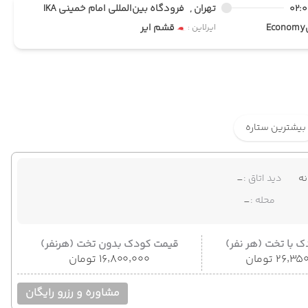
02:
تهران ,
فرودگاه بین‌المللی امام خمینی IKA
Economy
قشم ایر
ایرلاین :
بیشترین ستاره
ه
دید اتاق :
-
محله :
-
 با تخت (هر نفر)
قیمت کودک بدون تخت (هرنفر)
۲۶٬ تومان
۱۶٬۸۰۰٬۰۰۰ تومان
مشاوره و رزرو رایگان